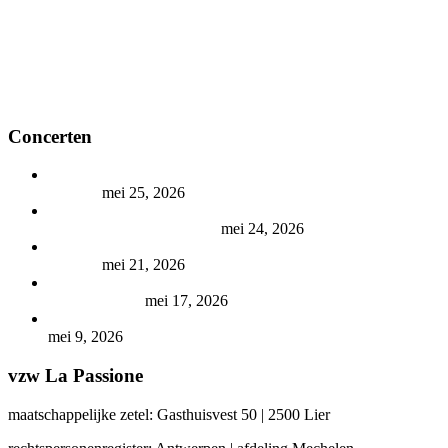
Concerten
Vier Jaargetijden (A.Vivaldi) – Harp-fluitconcerto (W.A.
Mozart)
mei 25, 2026
Vier Jaargetijden (A.Vivaldi) – Harp-fluitconcerto (W.A.
Mozart) met deCompagnie
mei 24, 2026
Vier Jaargetijden (A.Vivaldi) – Harp-fluitconcerto (W.A.
Mozart)
mei 21, 2026
Carmina Burana (C.Orff) – Bolero (M.Ravel) met
deCHORALE
mei 17, 2026
Songs Of Sanctuary (K. Jenkins) met Lyric Music en Koraal
mei 9, 2026
vzw La Passione
maatschappelijke zetel: Gasthuisvest 50 | 2500 Lier